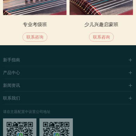
专业考级班
少儿兴趣启蒙班​
联系咨询
联系咨询
新手指南
购买流程
产品中心
支付方式
企业站主题
新闻资讯
配送流程
自媒体主题
行业新闻
联系我们
常见问题
博客主题
公司新闻
关于我们
请在主题配置中设置公司地址
营销主题
媒体新闻
联系我们
公益活动
售后服务