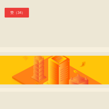
赞（
34
）