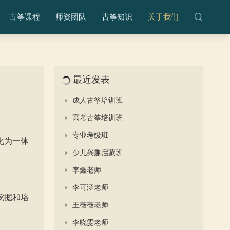
古筝课程
师资团队
古筝知识
关于我们
最近发表
成人古筝培训班
高考古筝培训班
专业考级班
化为一体
少儿兴趣启蒙班​
李鑫老师
李可涵老师
挖掘和培
王薇薇老师
李晓雯老师