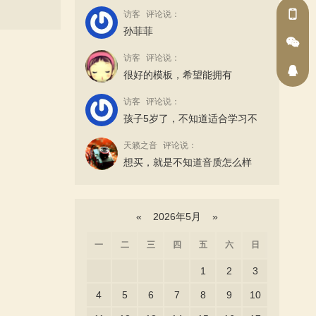
访客
评论说：
孙菲菲
访客
评论说：
很好的模板，希望能拥有
访客
评论说：
孩子5岁了，不知道适合学习不
天籁之音
评论说：
想买，就是不知道音质怎么样
«
2026年5月
»
一
二
三
四
五
六
日
1
2
3
4
5
6
7
8
9
10