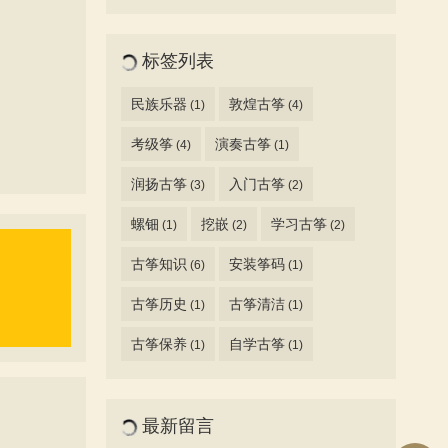
标签列表
民族乐器
敦煌古筝
(1)
(4)
考级筝
演奏古筝
(4)
(1)
润扬古筝
入门古筝
(3)
(2)
螺钿
挖嵌
学习古筝
(1)
(2)
(2)
古筝知识
安装筝码
(6)
(1)
古筝历史
古筝清洁
(1)
(1)
古筝保养
自学古筝
(1)
(1)
最新留言