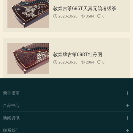
敦煌古筝695T天真元韵考级筝
2020-10-26
3584
0
敦煌牌古筝698T牡丹图
2020-10-26
2064
0
新手指南
购买流程
产品中心
支付方式
企业站主题
新闻资讯
配送流程
自媒体主题
行业新闻
联系我们
常见问题