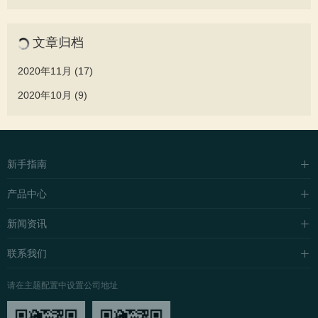
文章归档
2020年11月 (17)
2020年10月 (9)
新手指南
购买流程
产品中心
支付方式
企业站主题
新闻资讯
配送流程
自媒体主题
行业新闻
联系我们
常见问题
博客主题
公司新闻
关于我们
请在主题配置中设置公司地址
营销主题
媒体新闻
联系我们
公益活动