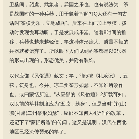
卫桑间，韶虞、武象者，异国之乐也。也有说法为，筝
是战国时的一种兵器，用于竖着挥起打Q人还有一句古
话叫“筝横为乐，立地成兵”。后来在上面加上琴弦，拨
动时发现悦耳动听，于是发展成乐器。随着8时间的推
移，兵器也越来越轻便，筝这种体形庞大、质量不轻的
兵器就被遗弃了。所以眼下人们见到的筝都是以0乐器
的形式出现的，形态优美，并附有装饰。
汉代应邵《风俗通》载文：筝，“谨5按《礼乐记》，五
弦，筑身也。今并、凉二州筝形如瑟，不知谁所改作
也。或曰蒙恬所造。”从应邵的《风俗通》2所载可知，
汉以前的筝其制度应为“五弦，筑身”，但是当时“并(山)
凉(甘肃)二州筝形如瑟”，应邵不知何人4所作的改革，
还记下了“蒙恬所造”的传闻，这又是说明，汉代在西北
地区已经流传瑟形的筝了。