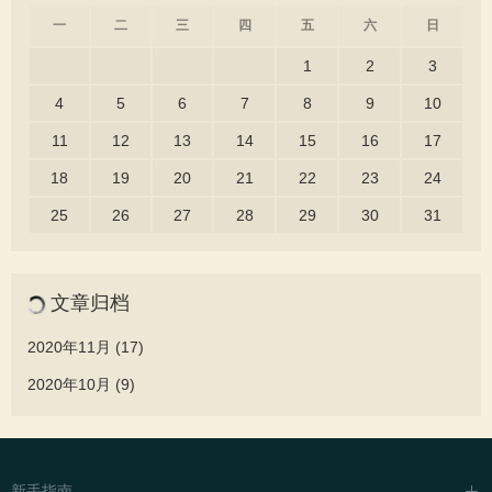
一
二
三
四
五
六
日
1
2
3
4
5
6
7
8
9
10
11
12
13
14
15
16
17
18
19
20
21
22
23
24
25
26
27
28
29
30
31
文章归档
2020年11月 (17)
2020年10月 (9)
新手指南