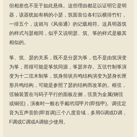
但相差也不至于如此悬殊。这些理由都足以证明它是明
器，该器犹如有柄的小瑟，筑面首位各钉以横排竹钉，
一排五个，这就与《风俗通》的记载相符。这具明器筑
的样式与瑟相同，似乎又说明瑟、筑、筝的样式是极其
相似的。
筝、筑、瑟的关系，既不是分瑟为筝，也不是由筑演变
为筝，而很可能是筝筑同源，筝瑟并存。五弦竹制筝演
变为十二弦木制筝，筑身筒状共鸣结构演变为瑟身长匣
形共鸣结构，可能是参照了瑟的结构而改革的。根弦，
弦轴装置在与码子平行的面板左侧，弦质为金属(钢弦
或铜弦)，演奏时一般右手戴玳瑁甲片(即指甲)。调弦定
音为五声音阶(即首调)三个八度音域，多用G调或D调，
F调或C调或A调较少使用。