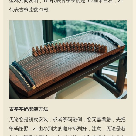
金林共同发明，163代表古筝长度是163厘米左右，21
代表古筝弦数21根。
古筝筝码安装方法
无论您是初次安装，或者筝码碰倒，您无需着急，先把
筝码按照1-21由小到大的顺序排列好，注意，无论是新