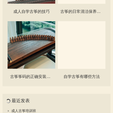
成人自学古筝的技巧
古筝的日常清洁保养方法
古筝筝码的正确安装方法
自学古筝有哪些方法
最近发表
成人古筝培训班